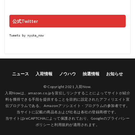
公式Twitter
Tweets by nyuka_now
ニュース
入荷情報
ノウハウ
抽選情報
お知らせ
© Copyright 2021 入荷Now.
入荷Nowは、amazon.co.jpを宣伝しリンクすることによってサイトが紹介
料を獲得できる手段を提供することを目的に設定されたアフィリエイト宣
伝プログラムである、 Amazonアソシエイト・プログラムの参加者です。
当サイトに記載の商品名および社名は各社の登録商標です。
当サイトはreCAPTCHAによって保護されており、Googleの
プライバシー
ポリシー
と
利用規約
が適用されます。