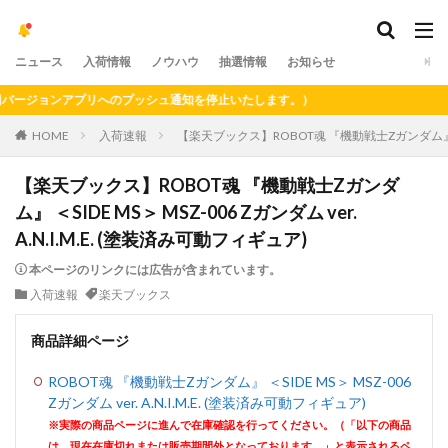
ニュース
入荷情報
ノウハウ
抽選情報
お知らせ
ジョンアプリへのプッシュ通知を停止いたします。）
HOME
入荷速報
【楽天ブックス】ROBOT魂 『機動戦士Zガンダム』 ＜SIDE
【楽天ブックス】ROBOT魂 『機動戦士Zガンダ
ム』 ＜SIDE MS＞ MSZ-006 Zガンダム ver.
A.N.I.M.E. (塗装済み可動フィギュア)
本ページのリンクには広告が含まれています。
入荷速報
楽天ブックス
商品詳細ページ
ROBOT魂 『機動戦士Zガンダム』 ＜SIDE MS＞ MSZ-006
Zガンダム ver. A.N.I.M.E. (塗装済み可動フィギュア)
※実際の商品ページに進んで在庫確認を行ってください。（「以下の商品
は、現在在庫切れまたは販売期間外となっております。」と表示されるペ