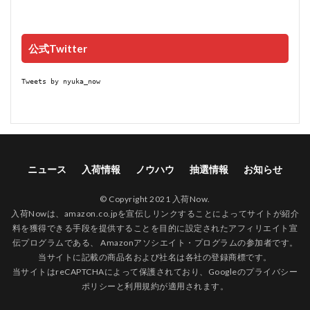
公式Twitter
Tweets by nyuka_now
ニュース
入荷情報
ノウハウ
抽選情報
お知らせ
© Copyright 2021 入荷Now.
入荷Nowは、amazon.co.jpを宣伝しリンクすることによってサイトが紹介
料を獲得できる手段を提供することを目的に設定されたアフィリエイト宣
伝プログラムである、 Amazonアソシエイト・プログラムの参加者です。
当サイトに記載の商品名および社名は各社の登録商標です。
当サイトはreCAPTCHAによって保護されており、Googleの
プライバシー
ポリシー
と
利用規約
が適用されます。