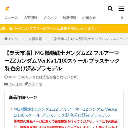
ニュース
入荷情報
ノウハウ
抽選情報
お知らせ
、旧バージョンアプリへのプッシュ通知を停止いたします。）
HOME
入荷速報
【楽天市場】MG 機動戦士ガンダムZZ フルアーマーZ
【楽天市場】MG 機動戦士ガンダムZZ フルアーマ
ーZZガンダム Ver.Ka 1/100スケール プラスチック
製 色分け済みプラモデル
本ページのリンクには広告が含まれています。
入荷速報
楽天市場
商品詳細ページ
MG 機動戦士ガンダムZZ フルアーマーZZガンダム Ver.Ka
1/100スケール プラスチック製 色分け済みプラモデル
※実際の商品ページに進んで在庫確認を行ってください。（「以下の商品
は、現在在庫切れまたは販売期間外となっております。」と表示されるペ