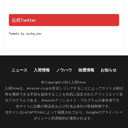
公式Twitter
Tweets by nyuka_now
ニュース
入荷情報
ノウハウ
抽選情報
お知らせ
© Copyright 2021 入荷Now.
入荷Nowは、amazon.co.jpを宣伝しリンクすることによってサイトが紹介
料を獲得できる手段を提供することを目的に設定されたアフィリエイト宣
伝プログラムである、 Amazonアソシエイト・プログラムの参加者です。
当サイトに記載の商品名および社名は各社の登録商標です。
当サイトはreCAPTCHAによって保護されており、Googleの
プライバシー
ポリシー
と
利用規約
が適用されます。