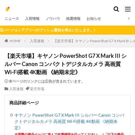
ニュース
入荷情報
ノウハウ
抽選情報
お知らせ
ージョンアプリへのプッシュ通知を停止いたします。）
HOME
入荷速報
【楽天市場】キヤノン PowerShot G7 X Mark I
【楽天市場】キヤノン PowerShot G7 X Mark III シ
ルバー Canon コンパクトデジタルカメラ 高画質
Wi-Fi搭載 4K動画 《納期未定》
本ページのリンクには広告が含まれています。
入荷速報
楽天市場
商品詳細ページ
キヤノン PowerShot G7 X Mark III シルバー Canon コンパ
クトデジタルカメラ 高画質 Wi-Fi搭載 4K動画 《納期未
定》
※実際の商品ページに進んで在庫確認を行ってください。（「以下の商品