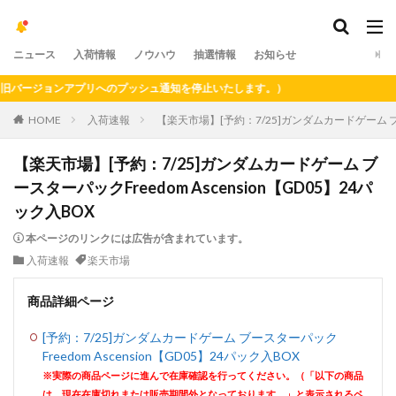
ニュース
入荷情報
ノウハウ
抽選情報
お知らせ
ージョンアプリへのプッシュ通知を停止いたします。）
HOME
入荷速報
【楽天市場】[予約：7/25]ガンダムカードゲーム ブース
【楽天市場】[予約：7/25]ガンダムカードゲーム ブ
ースターパックFreedom Ascension【GD05】24パ
ック入BOX
本ページのリンクには広告が含まれています。
入荷速報
楽天市場
商品詳細ページ
[予約：7/25]ガンダムカードゲーム ブースターパック
Freedom Ascension【GD05】24パック入BOX
※実際の商品ページに進んで在庫確認を行ってください。（「以下の商品
は、現在在庫切れまたは販売期間外となっております。」と表示されるペ