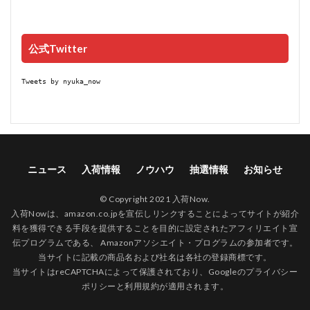
公式Twitter
Tweets by nyuka_now
ニュース
入荷情報
ノウハウ
抽選情報
お知らせ
© Copyright 2021 入荷Now.
入荷Nowは、amazon.co.jpを宣伝しリンクすることによってサイトが紹介
料を獲得できる手段を提供することを目的に設定されたアフィリエイト宣
伝プログラムである、 Amazonアソシエイト・プログラムの参加者です。
当サイトに記載の商品名および社名は各社の登録商標です。
当サイトはreCAPTCHAによって保護されており、Googleの
プライバシー
ポリシー
と
利用規約
が適用されます。