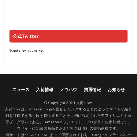
公式Twitter
Tweets by nyuka_now
ニュース
入荷情報
ノウハウ
抽選情報
お知らせ
© Copyright 2021 入荷Now.
入荷Nowは、amazon.co.jpを宣伝しリンクすることによってサイトが紹介
料を獲得できる手段を提供することを目的に設定されたアフィリエイト宣
伝プログラムである、 Amazonアソシエイト・プログラムの参加者です。
当サイトに記載の商品名および社名は各社の登録商標です。
当サイトはreCAPTCHAによって保護されており、Googleの
プライバシー