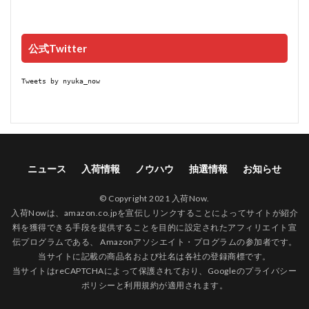
公式Twitter
Tweets by nyuka_now
ニュース
入荷情報
ノウハウ
抽選情報
お知らせ
© Copyright 2021 入荷Now.
入荷Nowは、amazon.co.jpを宣伝しリンクすることによってサイトが紹介
料を獲得できる手段を提供することを目的に設定されたアフィリエイト宣
伝プログラムである、 Amazonアソシエイト・プログラムの参加者です。
当サイトに記載の商品名および社名は各社の登録商標です。
当サイトはreCAPTCHAによって保護されており、Googleの
プライバシー
ポリシー
と
利用規約
が適用されます。