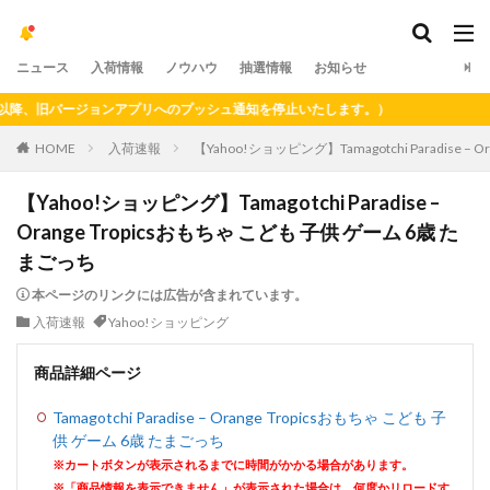
ニュース
入荷情報
ノウハウ
抽選情報
お知らせ
、旧バージョンアプリへのプッシュ通知を停止いたします。）
HOME
入荷速報
【Yahoo!ショッピング】Tamagotchi Paradise –
【Yahoo!ショッピング】Tamagotchi Paradise –
Orange Tropicsおもちゃ こども 子供 ゲーム 6歳 た
まごっち
本ページのリンクには広告が含まれています。
入荷速報
Yahoo!ショッピング
商品詳細ページ
Tamagotchi Paradise – Orange Tropicsおもちゃ こども 子
供 ゲーム 6歳 たまごっち
※カートボタンが表示されるまでに時間がかかる場合があります。
※「商品情報を表示できません」が表示された場合は、何度かリロードす