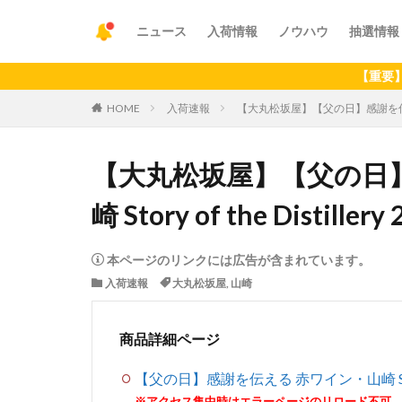
ニュース
入荷情報
ノウハウ
抽選情報
【重要】アプリの
HOME
入荷速報
【大丸松坂屋】【父の日】感謝を伝える 赤ワイ
【大丸松坂屋】【父の日
崎 Story of the Distill
本ページのリンクには広告が含まれています。
入荷速報
大丸松坂屋
,
山崎
商品詳細ページ
【父の日】感謝を伝える 赤ワイン・山崎 Story of 
※アクセス集中時はエラーページのリロード不可