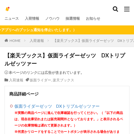
ニュース
入荷情報
ノウハウ
抽選情報
お知らせ
リへのプッシュ通知を停止いたします。）
HOME
入荷速報
【楽天ブックス】仮面ライダーゼッツ DXトリプ
【楽天ブックス】仮面ライダーゼッツ DXトリプ
ルゼッツァー
本ページのリンクには広告が含まれています。
入荷速報
仮面ライダー
,
楽天ブックス
商品詳細ページ
仮面ライダーゼッツ DXトリプルゼッツァー
※実際の商品ページに進んで在庫確認を行ってください。（「以下の商品
は、現在在庫切れまたは販売期間外となっております。」と表示されるペ
ージの在庫情報は遅れて更新されます。）
※何度かリロードをすることでカートボタンが表示される場合がありま