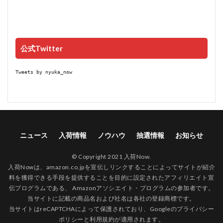
公式Twitter
Tweets by nyuka_now
ニュース
入荷情報
ノウハウ
抽選情報
お知らせ
© Copyright 2021 入荷Now.
入荷Nowは、amazon.co.jpを宣伝しリンクすることによってサイトが紹介
料を獲得できる手段を提供することを目的に設定されたアフィリエイト宣
伝プログラムである、 Amazonアソシエイト・プログラムの参加者です。
当サイトに記載の商品名および社名は各社の登録商標です。
当サイトはreCAPTCHAによって保護されており、Googleの
プライバシー
ポリシー
と
利用規約
が適用されます。