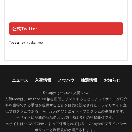
公式Twitter
Tweets by nyuka_now
ニュース
入荷情報
ノウハウ
抽選情報
お知らせ
© Copyright 2021 入荷Now.
入荷Nowは、amazon.co.jpを宣伝しリンクすることによってサイトが紹介
料を獲得できる手段を提供することを目的に設定されたアフィリエイト宣
伝プログラムである、 Amazonアソシエイト・プログラムの参加者です。
当サイトに記載の商品名および社名は各社の登録商標です。
当サイトはreCAPTCHAによって保護されており、Googleの
プライバシー
ポリシー
と
利用規約
が適用されます。