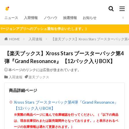
ニュース
入荷情報
ノウハウ
抽選情報
お知らせ
ジョンアプリへのプッシュ通知を停止いたします。）
HOME
入荷速報
【楽天ブックス】Xross Stars ブースターパック第4弾
【楽天ブックス】Xross Stars ブースターパック第4
弾『Grand Resonance』 【12パック入りBOX】
本ページのリンクには広告が含まれています。
入荷速報
楽天ブックス
商品詳細ページ
Xross Stars ブースターパック第4弾『Grand Resonance』
【12パック入りBOX】
※実際の商品ページに進んで在庫確認を行ってください。（「以下の商品
は、現在在庫切れまたは販売期間外となっております。」と表示されるペ
ージの在庫情報は遅れて更新されます。）