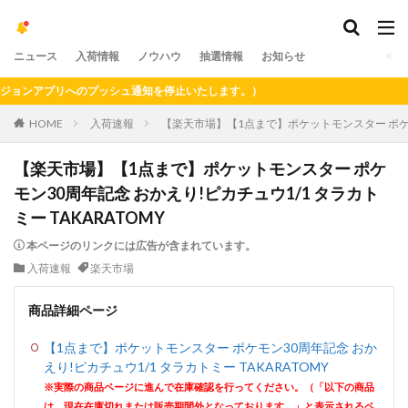
ニュース
入荷情報
ノウハウ
抽選情報
お知らせ
ンアプリへのプッシュ通知を停止いたします。）
HOME
入荷速報
【楽天市場】【1点まで】ポケットモンスター ポケモン
【楽天市場】【1点まで】ポケットモンスター ポケ
モン30周年記念 おかえり!ピカチュウ1/1 タラカト
ミー TAKARATOMY
本ページのリンクには広告が含まれています。
入荷速報
楽天市場
商品詳細ページ
【1点まで】ポケットモンスター ポケモン30周年記念 おか
えり!ピカチュウ1/1 タラカトミー TAKARATOMY
※実際の商品ページに進んで在庫確認を行ってください。（「以下の商品
は、現在在庫切れまたは販売期間外となっております。」と表示されるペ