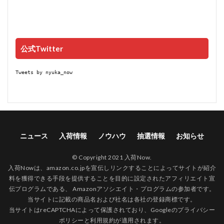
公式Twitter
Tweets by nyuka_now
ニュース
入荷情報
ノウハウ
抽選情報
お知らせ
© Copyright 2021 入荷Now.
入荷Nowは、amazon.co.jpを宣伝しリンクすることによってサイトが紹介
料を獲得できる手段を提供することを目的に設定されたアフィリエイト宣
伝プログラムである、 Amazonアソシエイト・プログラムの参加者です。
当サイトに記載の商品名および社名は各社の登録商標です。
当サイトはreCAPTCHAによって保護されており、Googleの
プライバシー
ポリシー
と
利用規約
が適用されます。