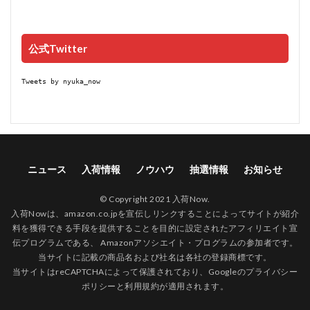
公式Twitter
Tweets by nyuka_now
ニュース
入荷情報
ノウハウ
抽選情報
お知らせ
© Copyright 2021 入荷Now.
入荷Nowは、amazon.co.jpを宣伝しリンクすることによってサイトが紹介
料を獲得できる手段を提供することを目的に設定されたアフィリエイト宣
伝プログラムである、 Amazonアソシエイト・プログラムの参加者です。
当サイトに記載の商品名および社名は各社の登録商標です。
当サイトはreCAPTCHAによって保護されており、Googleの
プライバシー
ポリシー
と
利用規約
が適用されます。