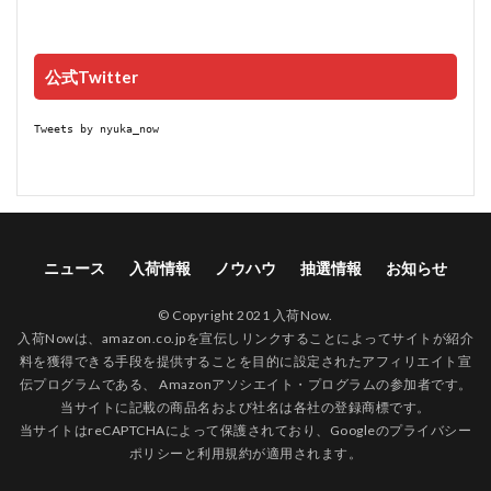
公式Twitter
Tweets by nyuka_now
ニュース
入荷情報
ノウハウ
抽選情報
お知らせ
© Copyright 2021 入荷Now.
入荷Nowは、amazon.co.jpを宣伝しリンクすることによってサイトが紹介
料を獲得できる手段を提供することを目的に設定されたアフィリエイト宣
伝プログラムである、 Amazonアソシエイト・プログラムの参加者です。
当サイトに記載の商品名および社名は各社の登録商標です。
当サイトはreCAPTCHAによって保護されており、Googleの
プライバシー
ポリシー
と
利用規約
が適用されます。