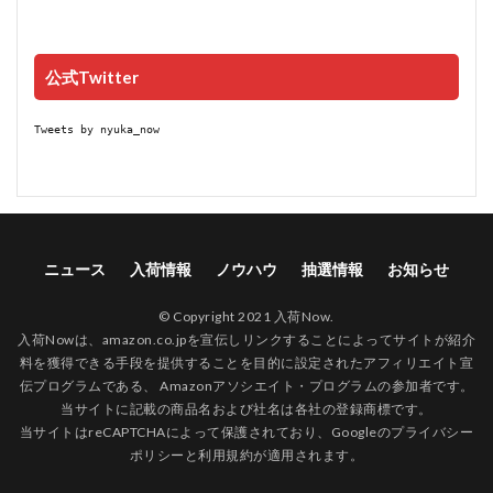
公式Twitter
Tweets by nyuka_now
ニュース
入荷情報
ノウハウ
抽選情報
お知らせ
© Copyright 2021 入荷Now.
入荷Nowは、amazon.co.jpを宣伝しリンクすることによってサイトが紹介
料を獲得できる手段を提供することを目的に設定されたアフィリエイト宣
伝プログラムである、 Amazonアソシエイト・プログラムの参加者です。
当サイトに記載の商品名および社名は各社の登録商標です。
当サイトはreCAPTCHAによって保護されており、Googleの
プライバシー
ポリシー
と
利用規約
が適用されます。