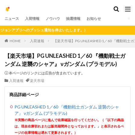
ニュース
入荷情報
ノウハウ
抽選情報
お知らせ
ンアプリへのプッシュ通知を停止いたします。）
HOME
入荷速報
【楽天市場】PG UNLEASHED 1／60 『機動戦
【楽天市場】PG UNLEASHED 1／60 『機動戦士ガ
ンダム 逆襲のシャア』 νガンダム (プラモデル)
本ページのリンクには広告が含まれています。
入荷速報
楽天市場
商品詳細ページ
PG UNLEASHED 1／60 『機動戦士ガンダム 逆襲のシャ
ア』 νガンダム (プラモデル)
※実際の商品ページに進んで在庫確認を行ってください。（「以下の商品
は、現在在庫切れまたは販売期間外となっております。」と表示されるペ
ージの在庫情報は遅れて更新されます。）