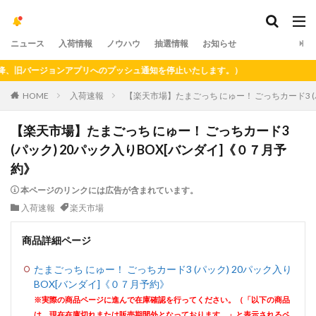
ニュース
入荷情報
ノウハウ
抽選情報
お知らせ
旧バージョンアプリへのプッシュ通知を停止いたします。）
HOME
入荷速報
【楽天市場】たまごっち にゅー！ ごっちカード3 (
【楽天市場】たまごっち にゅー！ ごっちカード3
(パック) 20パック入りBOX[バンダイ]《０７月予
約》
本ページのリンクには広告が含まれています。
入荷速報
楽天市場
商品詳細ページ
たまごっち にゅー！ ごっちカード3 (パック) 20パック入り
BOX[バンダイ]《０７月予約》
※実際の商品ページに進んで在庫確認を行ってください。（「以下の商品
は、現在在庫切れまたは販売期間外となっております。」と表示されるペ