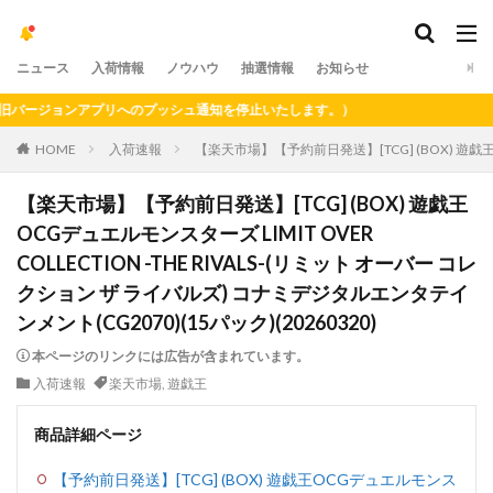
ニュース
入荷情報
ノウハウ
抽選情報
お知らせ
ージョンアプリへのプッシュ通知を停止いたします。）
HOME
入荷速報
【楽天市場】【予約前日発送】[TCG] (BOX) 遊戯王OC
【楽天市場】【予約前日発送】[TCG] (BOX) 遊戯王
OCGデュエルモンスターズ LIMIT OVER
COLLECTION -THE RIVALS-(リミット オーバー コレ
クション ザ ライバルズ) コナミデジタルエンタテイ
ンメント(CG2070)(15パック)(20260320)
本ページのリンクには広告が含まれています。
入荷速報
楽天市場
,
遊戯王
商品詳細ページ
【予約前日発送】[TCG] (BOX) 遊戯王OCGデュエルモンス