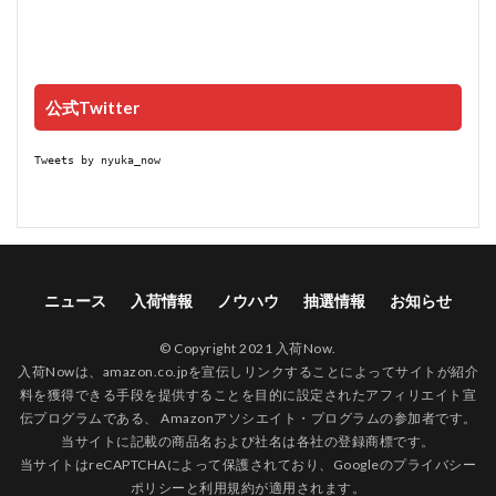
公式Twitter
Tweets by nyuka_now
ニュース
入荷情報
ノウハウ
抽選情報
お知らせ
© Copyright 2021 入荷Now.
入荷Nowは、amazon.co.jpを宣伝しリンクすることによってサイトが紹介
料を獲得できる手段を提供することを目的に設定されたアフィリエイト宣
伝プログラムである、 Amazonアソシエイト・プログラムの参加者です。
当サイトに記載の商品名および社名は各社の登録商標です。
当サイトはreCAPTCHAによって保護されており、Googleの
プライバシー
ポリシー
と
利用規約
が適用されます。