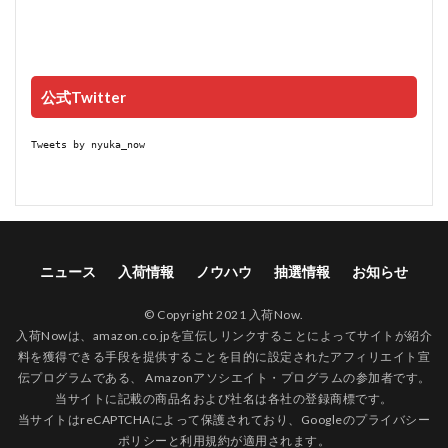
公式Twitter
Tweets by nyuka_now
ニュース
入荷情報
ノウハウ
抽選情報
お知らせ
© Copyright 2021 入荷Now.
入荷Nowは、amazon.co.jpを宣伝しリンクすることによってサイトが紹介
料を獲得できる手段を提供することを目的に設定されたアフィリエイト宣
伝プログラムである、 Amazonアソシエイト・プログラムの参加者です。
当サイトに記載の商品名および社名は各社の登録商標です。
当サイトはreCAPTCHAによって保護されており、Googleの
プライバシー
ポリシー
と
利用規約
が適用されます。