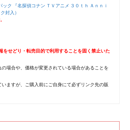
ック 『名探偵コナン ＴＶアニメ ３０ｔｈ Ａｎｎｉ
ック封入）
す。
情報をせどり・転売目的で利用することを固く禁止いた
れの場合や、価格が変更されている場合があることを
ていますが、ご購入前にご自身にて必ずリンク先の販