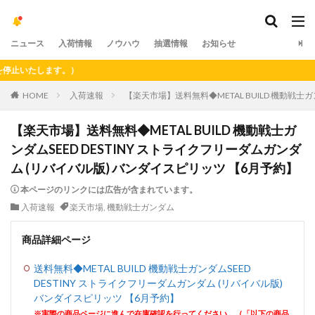
ニュース
入荷情報
ノウハウ
抽選情報
お知らせ
いたします。）
HOME
入荷速報
【楽天市場】送料無料◆METAL BUILD 機動戦士ガ
【楽天市場】送料無料◆METAL BUILD 機動戦士ガ
ンダムSEED DESTINY ストライクフリーダムガンダ
ム (リバイバル版) バンダイスピリッツ 【6月予約】
本ページのリンクには広告が含まれています。
入荷速報
楽天市場
,
機動戦士ガンダム
商品詳細ページ
送料無料◆METAL BUILD 機動戦士ガンダムSEED
DESTINY ストライクフリーダムガンダム (リバイバル版)
バンダイスピリッツ 【6月予約】
※実際の商品ページに進んで在庫確認を行ってください。（「以下の商品