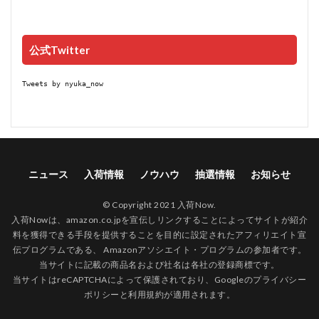
公式Twitter
Tweets by nyuka_now
ニュース
入荷情報
ノウハウ
抽選情報
お知らせ
© Copyright 2021 入荷Now.
入荷Nowは、amazon.co.jpを宣伝しリンクすることによってサイトが紹介
料を獲得できる手段を提供することを目的に設定されたアフィリエイト宣
伝プログラムである、 Amazonアソシエイト・プログラムの参加者です。
当サイトに記載の商品名および社名は各社の登録商標です。
当サイトはreCAPTCHAによって保護されており、Googleの
プライバシー
ポリシー
と
利用規約
が適用されます。