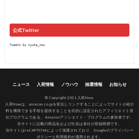
公式Twitter
Tweets by nyuka_now
ニュース
入荷情報
ノウハウ
抽選情報
お知らせ
© Copyright 2021 入荷Now.
入荷Nowは、amazon.co.jpを宣伝しリンクすることによってサイトが紹介
料を獲得できる手段を提供することを目的に設定されたアフィリエイト宣
伝プログラムである、 Amazonアソシエイト・プログラムの参加者です。
当サイトに記載の商品名および社名は各社の登録商標です。
当サイトはreCAPTCHAによって保護されており、Googleの
プライバシー
ポリシー
と
利用規約
が適用されます。