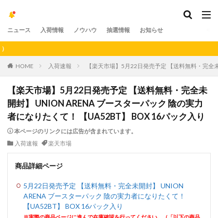
ニュース
入荷情報
ノウハウ
抽選情報
お知らせ
【重
HOME
入荷速報
【楽天市場】5月22日発売予定 【送料無料・完全未開封
【楽天市場】5月22日発売予定 【送料無料・完全未
開封】 UNION ARENA ブースターパック 陰の実力
者になりたくて！ 【UA52BT】 BOX 16パック入り
本ページのリンクには広告が含まれています。
入荷速報
楽天市場
商品詳細ページ
5月22日発売予定 【送料無料・完全未開封】 UNION
ARENA ブースターパック 陰の実力者になりたくて！
【UA52BT】 BOX 16パック入り
※実際の商品ページに進んで在庫確認を行ってください。（「以下の商品