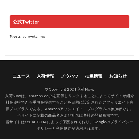
公式Twitter
Tweets by nyuka_now
ニュース
入荷情報
ノウハウ
抽選情報
お知らせ
© Copyright 2021 入荷Now.
入荷Nowは、amazon.co.jpを宣伝しリンクすることによってサイトが紹介
料を獲得できる手段を提供することを目的に設定されたアフィリエイト宣
伝プログラムである、 Amazonアソシエイト・プログラムの参加者です。
当サイトに記載の商品名および社名は各社の登録商標です。
当サイトはreCAPTCHAによって保護されており、Googleの
プライバシー
ポリシー
と
利用規約
が適用されます。