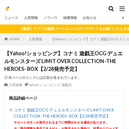
ニュース
入荷情報
ノウハウ
抽選情報
お知らせ
【重要】アプリの最新バージョンへのアップデートをお願いいたします（202
HOME
入荷速報
【Yahoo!ショッピング】コナミ 遊戯王OCG デュエルモンス
【Yahoo!ショッピング】コナミ 遊戯王OCG デュエ
ルモンスターズ LIMIT OVER COLLECTION -THE
HEROES- BOX【2/28発売予定】
本ページのリンクには広告が含まれています。
入荷速報
Yahoo!ショッピング
,
遊戯王
商品詳細ページ
コナミ 遊戯王OCG デュエルモンスターズ LIMIT OVER
COLLECTION -THE HEROES- BOX【2/28発売予定】
※カートボタンが表示されるまでに時間がかかる場合があります。
※「商品情報を表示できません」が表示された場合は、何度かリロードす