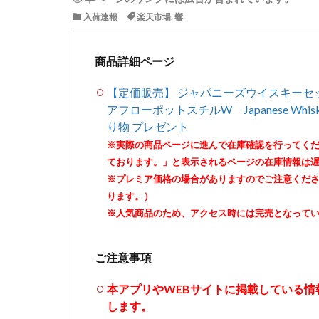
入荷速報
楽天市場
,
響
商品詳細ページ
【定価販売】 ジャパニーズウイスキーセッ
アフローポットスチルW Japanese Whi
り物 プレゼント
※実際の商品ページに進んで在庫確認を行ってく
ております。」と表示されるページの在庫情報は
※プレミア価格の場合がありますのでご注意くだ
ります。）
※人気商品のため、アクセス時には完売となって
ご注意事項
本アプリやWEBサイトに掲載している
します。