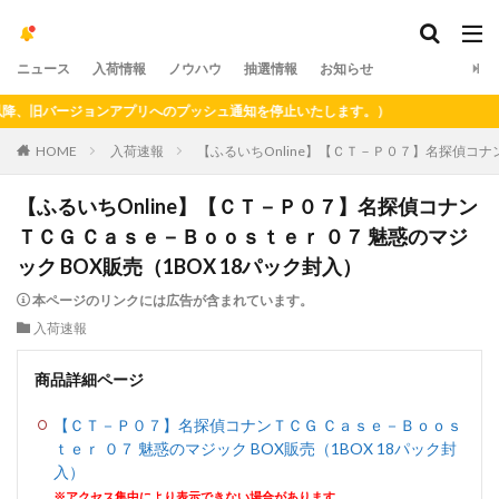
ニュース
入荷情報
ノウハウ
抽選情報
お知らせ
、旧バージョンアプリへのプッシュ通知を停止いたします。）
HOME
入荷速報
【ふるいちOnline】【ＣＴ－Ｐ０７】名探偵コナン
【ふるいちOnline】【ＣＴ－Ｐ０７】名探偵コナン
ＴＣＧ Ｃａｓｅ－Ｂｏｏｓｔｅｒ ０７ 魅惑のマジ
ック BOX販売（1BOX 18パック封入）
本ページのリンクには広告が含まれています。
入荷速報
商品詳細ページ
【ＣＴ－Ｐ０７】名探偵コナンＴＣＧ Ｃａｓｅ－Ｂｏｏｓ
ｔｅｒ ０７ 魅惑のマジック BOX販売（1BOX 18パック封
入）
※アクセス集中により表示できない場合があります。