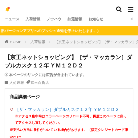
ニュース
入荷情報
ノウハウ
抽選情報
お知らせ
バージョンアプリへのプッシュ通知を停止いたします。）
HOME
入荷速報
【京王ネットショッピング】［ザ・マッカラン］ダ
【京王ネットショッピング】［ザ・マッカラン］ダ
ブルカスク１２年 ＹＭ１２Ｄ２
本ページのリンクには広告が含まれています。
入荷速報
京王百貨店
商品詳細ページ
［ザ・マッカラン］ダブルカスク１２年 ＹＭ１２Ｄ２
※アクセス集中時はエラーページのリロード不可。再度このページに戻っ
てアクセスし直してください。
※支払い方法に条件がついている場合があります。（指定クレジットカード限
定など）