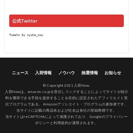
公式Twitter
Tweets by nyuka_now
ニュース
入荷情報
ノウハウ
抽選情報
お知らせ
© Copyright 2021 入荷Now.
入荷Nowは、amazon.co.jpを宣伝しリンクすることによってサイトが紹介
料を獲得できる手段を提供することを目的に設定されたアフィリエイト宣
伝プログラムである、 Amazonアソシエイト・プログラムの参加者です。
当サイトに記載の商品名および社名は各社の登録商標です。
当サイトはreCAPTCHAによって保護されており、Googleの
プライバシー
ポリシー
と
利用規約
が適用されます。