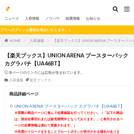
ニュース
入荷情報
ノウハウ
抽選情報
お知らせ
へのプッシュ通知を停止いたします。）
HOME
入荷速報
【楽天ブックス】UNION ARENA ブースターパッ
【楽天ブックス】UNION ARENA ブースターパック
カグラバチ【UA46BT】
本ページのリンクには広告が含まれています。
入荷速報
楽天ブックス
商品詳細ページ
UNION ARENA ブースターパック カグラバチ【UA46BT】
※実際の商品ページに進んで在庫確認を行ってください。（「以下の商品
は、現在在庫切れまたは販売期間外となっております。」と表示されるペ
ージの在庫情報は遅れて更新されます。）
※何度かリロードをすることでカートボタンが表示される場合がありま