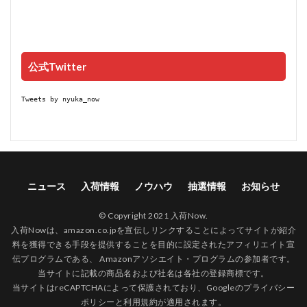
公式Twitter
Tweets by nyuka_now
ニュース
入荷情報
ノウハウ
抽選情報
お知らせ
© Copyright 2021 入荷Now.
入荷Nowは、amazon.co.jpを宣伝しリンクすることによってサイトが紹介
料を獲得できる手段を提供することを目的に設定されたアフィリエイト宣
伝プログラムである、 Amazonアソシエイト・プログラムの参加者です。
当サイトに記載の商品名および社名は各社の登録商標です。
当サイトはreCAPTCHAによって保護されており、Googleの
プライバシー
ポリシー
と
利用規約
が適用されます。