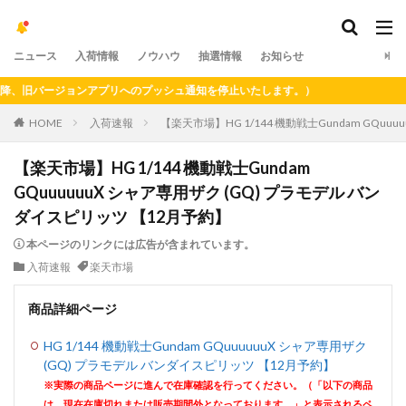
ニュース
入荷情報
ノウハウ
抽選情報
お知らせ
旧バージョンアプリへのプッシュ通知を停止いたします。）
HOME
入荷速報
【楽天市場】HG 1/144 機動戦士Gundam GQu
【楽天市場】HG 1/144 機動戦士Gundam
GQuuuuuuX シャア専用ザク (GQ) プラモデル バン
ダイスピリッツ 【12月予約】
本ページのリンクには広告が含まれています。
入荷速報
楽天市場
商品詳細ページ
HG 1/144 機動戦士Gundam GQuuuuuuX シャア専用ザク
(GQ) プラモデル バンダイスピリッツ 【12月予約】
※実際の商品ページに進んで在庫確認を行ってください。（「以下の商品
は、現在在庫切れまたは販売期間外となっております。」と表示されるペ