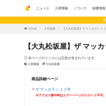
ニュース
入荷情報
ノウハウ
抽選情報
【重要】アプ
HOME
入荷速報
【大丸松坂屋】ザ マッカラン １
【大丸松坂屋】ザ マッカ
本ページのリンクには広告が含まれています。
入荷速報
大丸松坂屋
商品詳細ページ
ザ マッカラン １２年
※アクセス集中時はエラーページのリロード不可