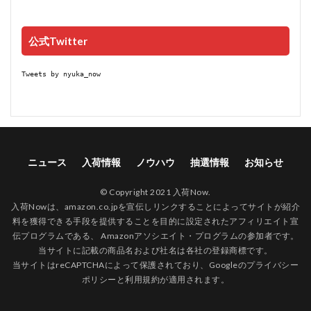
公式Twitter
Tweets by nyuka_now
ニュース
入荷情報
ノウハウ
抽選情報
お知らせ
© Copyright 2021 入荷Now.
入荷Nowは、amazon.co.jpを宣伝しリンクすることによってサイトが紹介
料を獲得できる手段を提供することを目的に設定されたアフィリエイト宣
伝プログラムである、 Amazonアソシエイト・プログラムの参加者です。
当サイトに記載の商品名および社名は各社の登録商標です。
当サイトはreCAPTCHAによって保護されており、Googleの
プライバシー
ポリシー
と
利用規約
が適用されます。