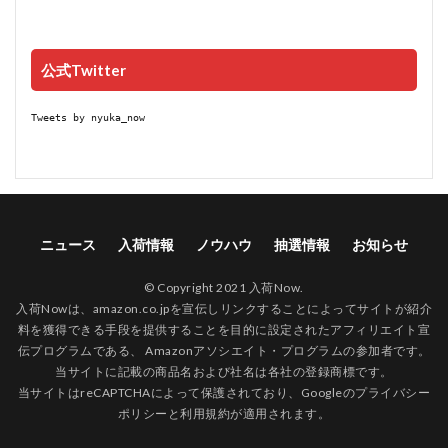
公式Twitter
Tweets by nyuka_now
ニュース
入荷情報
ノウハウ
抽選情報
お知らせ
© Copyright 2021 入荷Now.
入荷Nowは、amazon.co.jpを宣伝しリンクすることによってサイトが紹介
料を獲得できる手段を提供することを目的に設定されたアフィリエイト宣
伝プログラムである、 Amazonアソシエイト・プログラムの参加者です。
当サイトに記載の商品名および社名は各社の登録商標です。
当サイトはreCAPTCHAによって保護されており、Googleの
プライバシー
ポリシー
と
利用規約
が適用されます。