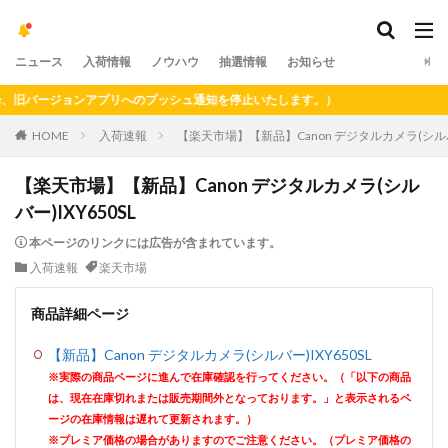
ニュース
入荷情報
ノウハウ
抽選情報
お知らせ
旧バージョンアプリへのプッシュ通知を停止いたします。）
HOME
入荷速報
【楽天市場】【新品】Canon デジタルカメラ(シルバー
【楽天市場】【新品】Canon デジタルカメラ(シル
バー)IXY650SL
本ページのリンクには広告が含まれています。
入荷速報
楽天市場
商品詳細ページ
【新品】Canon デジタルカメラ(シルバー)IXY650SL
※実際の商品ページに進んで在庫確認を行ってください。（「以下の商品
は、現在在庫切れまたは販売期間外となっております。」と表示されるペ
ージの在庫情報は遅れて更新されます。）
※プレミア価格の場合がありますのでご注意ください。（プレミア価格の