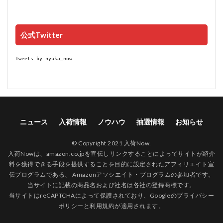
公式Twitter
Tweets by nyuka_now
ニュース
入荷情報
ノウハウ
抽選情報
お知らせ
© Copyright 2021 入荷Now.
入荷Nowは、amazon.co.jpを宣伝しリンクすることによってサイトが紹介
料を獲得できる手段を提供することを目的に設定されたアフィリエイト宣
伝プログラムである、 Amazonアソシエイト・プログラムの参加者です。
当サイトに記載の商品名および社名は各社の登録商標です。
当サイトはreCAPTCHAによって保護されており、Googleの
プライバシー
ポリシー
と
利用規約
が適用されます。