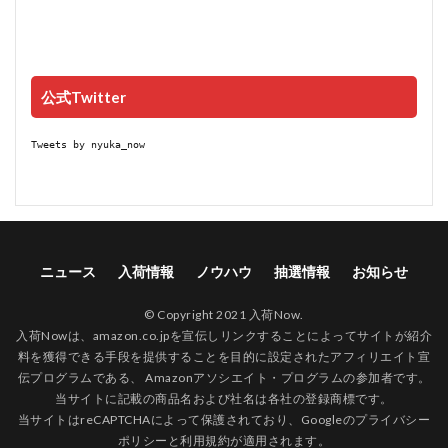
公式Twitter
Tweets by nyuka_now
ニュース
入荷情報
ノウハウ
抽選情報
お知らせ
© Copyright 2021 入荷Now.
入荷Nowは、amazon.co.jpを宣伝しリンクすることによってサイトが紹介
料を獲得できる手段を提供することを目的に設定されたアフィリエイト宣
伝プログラムである、 Amazonアソシエイト・プログラムの参加者です。
当サイトに記載の商品名および社名は各社の登録商標です。
当サイトはreCAPTCHAによって保護されており、Googleの
プライバシー
ポリシー
と
利用規約
が適用されます。