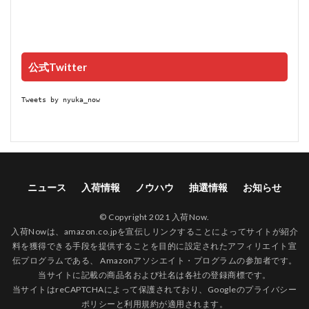
公式Twitter
Tweets by nyuka_now
ニュース
入荷情報
ノウハウ
抽選情報
お知らせ
© Copyright 2021 入荷Now.
入荷Nowは、amazon.co.jpを宣伝しリンクすることによってサイトが紹介
料を獲得できる手段を提供することを目的に設定されたアフィリエイト宣
伝プログラムである、 Amazonアソシエイト・プログラムの参加者です。
当サイトに記載の商品名および社名は各社の登録商標です。
当サイトはreCAPTCHAによって保護されており、Googleの
プライバシー
ポリシー
と
利用規約
が適用されます。