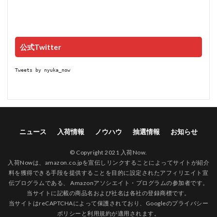
公式Twitter
Tweets by nyuka_now
ニュース
入荷情報
ノウハウ
抽選情報
お知らせ
© Copyright 2021 入荷Now.
入荷Nowは、amazon.co.jpを宣伝しリンクすることによってサイトが紹介
料を獲得できる手段を提供することを目的に設定されたアフィリエイト宣
伝プログラムである、 Amazonアソシエイト・プログラムの参加者です。
当サイトに記載の商品名および社名は各社の登録商標です。
当サイトはreCAPTCHAによって保護されており、Googleの
プライバシー
ポリシー
と
利用規約
が適用されます。