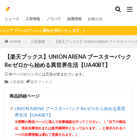
ニュース
入荷情報
ノウハウ
抽選情報
お知らせ
ンアプリへのプッシュ通知を停止いたします。）
HOME
入荷速報
【楽天ブックス】UNION ARENA ブースターパッ
【楽天ブックス】UNION ARENA ブースターパック
Re:ゼロから始める異世界生活【UA40BT】
本ページのリンクには広告が含まれています。
入荷速報
楽天ブックス
商品詳細ページ
UNION ARENA ブースターパック Re:ゼロから始める異世
界生活【UA40BT】
※実際の商品ページに進んで在庫確認を行ってください。（「以下の商品
は、現在在庫切れまたは販売期間外となっております。」と表示されるペ
ージの在庫情報は遅れて更新されます。）