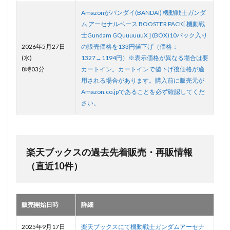
Amazonがバンダイ(BANDAI) 機動戦士ガンダ
ム アーセナルベース BOOSTER PACK[ 機動戦
士Gundam GQuuuuuuX ] (BOX)10パック入り
2026年5月27日
の販売価格を133円値下げ（価格：
(水)
1327→1194円）※表示価格が異なる場合は要
8時03分
カートイン。カートインで値下げ後価格が適
用される場合があります。購入前に販売元が
Amazon.co.jpであることを必ず確認してくだ
さい。
楽天ブックスの過去先着販売・再販情報
（直近10件）
販売開始日時
詳細
2025年9月17日
楽天ブックスにて機動戦士ガンダムアーセナ