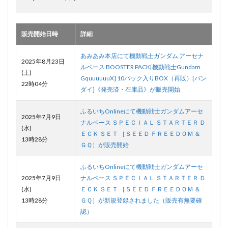
販売開始日時
詳細
あみあみ本店にて機動戦士ガンダム アーセナ
2025年8月23日
ルベース BOOSTER PACK[機動戦士Gundam
(土)
GquuuuuuX] 10パック入りBOX（再販）[バン
22時04分
ダイ]《発売済・在庫品》が販売開始
ふるいちOnlineにて機動戦士ガンダムアーセ
2025年7月9日
ナルベース ＳＰＥＣＩＡＬ ＳＴＡＲＴＥＲ Ｄ
(水)
ＥＣＫ ＳＥＴ ［ＳＥＥＤ ＦＲＥＥＤＯＭ ＆
13時28分
ＧＱ］が販売開始
ふるいちOnlineにて機動戦士ガンダムアーセ
2025年7月9日
ナルベース ＳＰＥＣＩＡＬ ＳＴＡＲＴＥＲ Ｄ
(水)
ＥＣＫ ＳＥＴ ［ＳＥＥＤ ＦＲＥＥＤＯＭ ＆
13時28分
ＧＱ］が新規登録されました（販売有無要確
認）