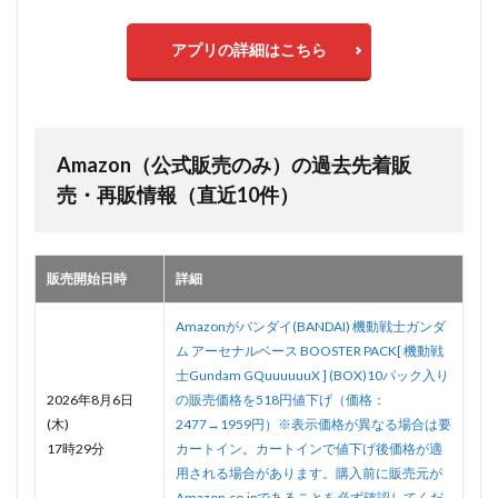
アプリの詳細はこちら
Amazon（公式販売のみ）の過去先着販
売・再販情報（直近10件）
販売開始日時
詳細
Amazonがバンダイ(BANDAI) 機動戦士ガンダ
ム アーセナルベース BOOSTER PACK[ 機動戦
士Gundam GQuuuuuuX ] (BOX)10パック入り
2026年8月6日
の販売価格を518円値下げ（価格：
(木)
2477→1959円）※表示価格が異なる場合は要
17時29分
カートイン。カートインで値下げ後価格が適
用される場合があります。購入前に販売元が
Amazon.co.jpであることを必ず確認してくだ