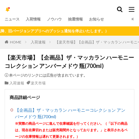
ニュース
入荷情報
ノウハウ
抽選情報
お知らせ
、旧バージョンアプリへのプッシュ通知を停止いたします。）
HOME
入荷速報
【楽天市場】【企画品】ザ・マッカラン ハーモニーコ
【楽天市場】【企画品】ザ・マッカラン ハーモニー
コレクション アンバーメドウ 瓶(700ml)
本ページのリンクには広告が含まれています。
入荷速報
楽天市場
商品詳細ページ
【企画品】ザ・マッカラン ハーモニーコレクション アン
バーメドウ 瓶(700ml)
※実際の商品ページに進んで在庫確認を行ってください。（「以下の商品
は、現在在庫切れまたは販売期間外となっております。」と表示されるペ
ージの在庫情報は遅れて更新されます。）