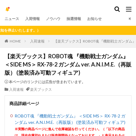
ニュース
入荷情報
ノウハウ
抽選情報
お知らせ
停止いたします。）
HOME
入荷速報
【楽天ブックス】ROBOT魂 『機動戦士ガンダム』 ＜SIDE
【楽天ブックス】ROBOT魂 『機動戦士ガンダム』
＜SIDE MS＞ RX-78-2 ガンダム ver. A.N.I.M.E.（再販
版） (塗装済み可動フィギュア)
本ページのリンクには広告が含まれています。
入荷速報
楽天ブックス
商品詳細ページ
ROBOT魂 『機動戦士ガンダム』 ＜SIDE MS＞ RX-78-2 ガ
ンダム ver. A.N.I.M.E.（再販版） (塗装済み可動フィギュア)
※実際の商品ページに進んで在庫確認を行ってください。（「以下の商品
は、現在在庫切れまたは販売期間外となっております。」と表示されるペ