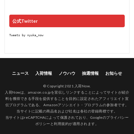
公式Twitter
Tweets by nyuka_now
ニュース
入荷情報
ノウハウ
抽選情報
お知らせ
© Copyright 2021 入荷Now.
入荷Nowは、amazon.co.jpを宣伝しリンクすることによってサイトが紹介
料を獲得できる手段を提供することを目的に設定されたアフィリエイト宣
伝プログラムである、 Amazonアソシエイト・プログラムの参加者です。
当サイトに記載の商品名および社名は各社の登録商標です。
当サイトはreCAPTCHAによって保護されており、Googleの
プライバシー
ポリシー
と
利用規約
が適用されます。